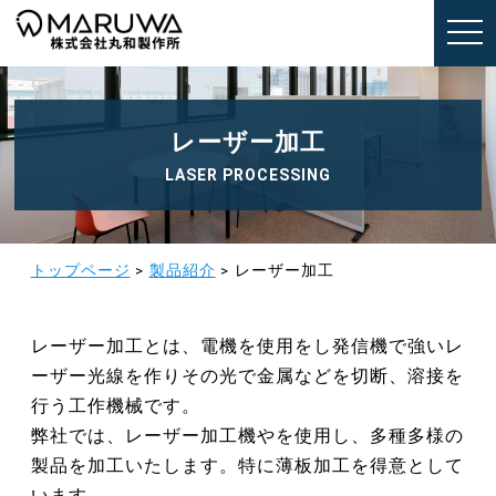
t
o
g
g
l
e
n
レーザー加工
a
v
LASER PROCESSING
i
g
a
t
i
o
トップページ
>
製品紹介
>
レーザー加工
n
レーザー加工とは、電機を使用をし発信機で強いレ
ーザー光線を作りその光で金属などを切断、溶接を
行う工作機械です。
弊社では、レーザー加工機やを使用し、多種多様の
製品を加工いたします。特に薄板加工を得意として
います。